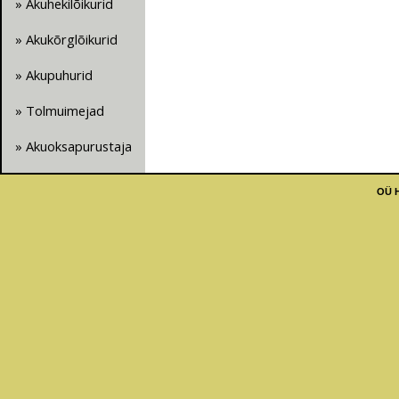
» Akuhekilõikurid
» Akukõrglõikurid
» Akupuhurid
» Tolmuimejad
» Akuoksapurustaja
OÜ H