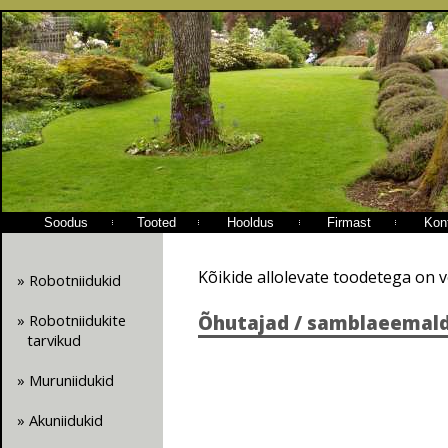
Soodus
Tooted
Hooldus
Firmast
Kon
Kõikide allolevate toodetega on 
» Robotniidukid
» Robotniidukite
Õhutajad / samblaeemal
tarvikud
» Muruniidukid
» Akuniidukid